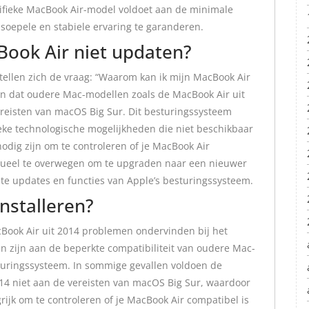
ecifieke MacBook Air-model voldoet aan de minimale
oepele en stabiele ervaring te garanderen.
ook Air niet updaten?
tellen zich de vraag: “Waarom kan ik mijn MacBook Air
jn dat oudere Mac-modellen zoals de MacBook Air uit
reisten van macOS Big Sur. Dit besturingssysteem
ieke technologische mogelijkheden die niet beschikbaar
nodig zijn om te controleren of je MacBook Air
tueel te overwegen om te upgraden naar een nieuwer
te updates en functies van Apple’s besturingssysteem.
nstalleren?
Book Air uit 2014 problemen ondervinden bij het
en zijn aan de beperkte compatibiliteit van oudere Mac-
turingssysteem. In sommige gevallen voldoen de
14 niet aan de vereisten van macOS Big Sur, waardoor
grijk om te controleren of je MacBook Air compatibel is