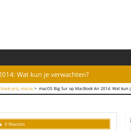
2014: Wat kun je verwachten?
book pro
,
macos
>
macOS Big Sur op MacBook Air 2014: Wat kun 
0 Reacties