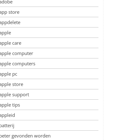
adobe
app store
appdelete
apple
apple care
apple computer
apple computers
apple pc
apple store
apple support
apple tips
appleid
batterij
beter gevonden worden