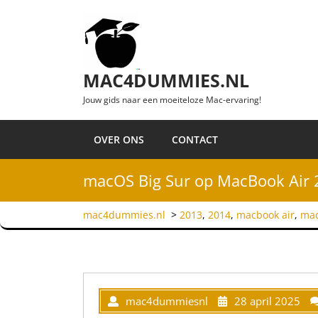
Ga naar de inhoud
MAC4DUMMIES.NL
Jouw gids naar een moeiteloze Mac-ervaring!
OVER ONS
CONTACT
macOS Big Sur op MacBook Air 
mac4dummies.nl
>
2013
,
2014
,
macbook air
,
mac
mac4dummiesnl
28 april 2025