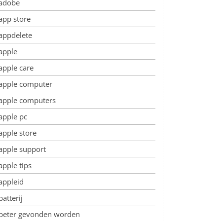
adobe
app store
appdelete
apple
apple care
apple computer
apple computers
apple pc
apple store
apple support
apple tips
appleid
batterij
beter gevonden worden