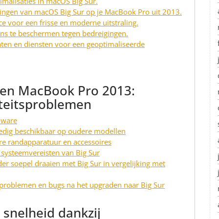
timalisaties in macOS Big Sur.
ringen van macOS Big Sur op je MacBook Pro uit 2013.
e voor een frisse en moderne uitstraling.
ens te beschermen tegen bedreigingen.
aten en diensten voor een geoptimaliseerde
een MacBook Pro 2013:
iteitsproblemen
dware
olledig beschikbaar op oudere modellen
e randapparatuur en accessoires
 systeemvereisten van Big Sur
soepel draaien met Big Sur in vergelijking met
problemen en bugs na het upgraden naar Big Sur
 snelheid dankzij