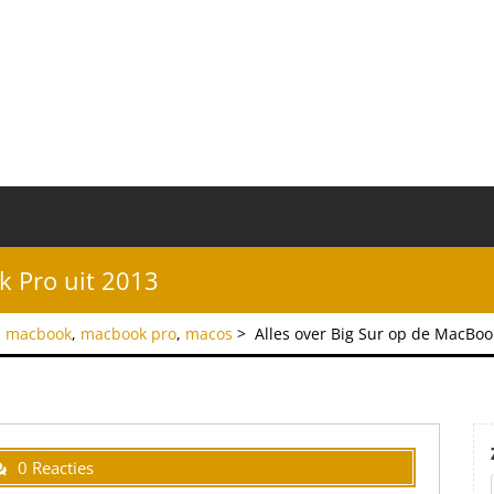
k Pro uit 2013
,
macbook
,
macbook pro
,
macos
>
Alles over Big Sur op de MacBoo
0 Reacties