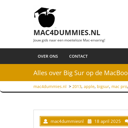
Ga naar de inhoud
MAC4DUMMIES.NL
Jouw gids naar een moeiteloze Mac-ervaring!
OVER ONS
CONTACT
Alles over Big Sur op de MacBoo
mac4dummies.nl
>
2013
,
apple
,
bigsur
,
mac pro
mac4dummiesnl
18 april 2025