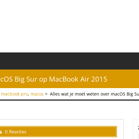
acOS Big Sur op MacBook Air 2015
,
macbook pro
,
macos
>
Alles wat je moet weten over macOS Big S
0 Reacties