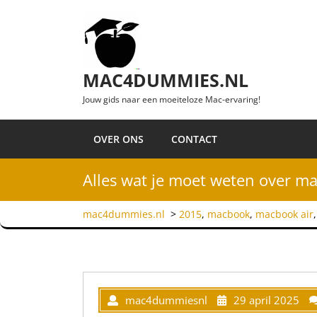
Ga naar de inhoud
MAC4DUMMIES.NL
Jouw gids naar een moeiteloze Mac-ervaring!
OVER ONS
CONTACT
Alles wat je moet weten over m
mac4dummies.nl
>
2015
,
macbook
,
macbook air
mac4dummiesnl
29 april 2025