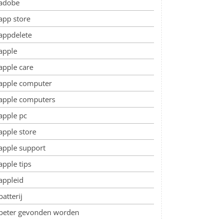
adobe
app store
appdelete
apple
apple care
apple computer
apple computers
apple pc
apple store
apple support
apple tips
appleid
batterij
beter gevonden worden