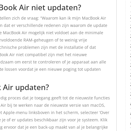
ook Air niet updaten?
tellen zich de vraag: “Waarom kan ik mijn MacBook Air
jn dat er verschillende redenen zijn waarom de update
de MacBook Air mogelijk niet voldoet aan de minimale
onvoldoende RAM-geheugen of te weinig vrije
chnische problemen zijn met de installatie of dat
k Air niet compatibel zijn met het nieuwe
adzaam om eerst te controleren of je apparaat aan alle
te lossen voordat je een nieuwe poging tot updaten
 Air updaten?
ig proces dat je toegang geeft tot de nieuwste functies
Air bij te werken naar de nieuwste versie van macOS,
het Apple-menu linksboven in het scherm, selecteer ‘Over
e je of er updates beschikbaar zijn voor je systeem. Klik
rg ervoor dat je een back-up maakt van al je belangrijke