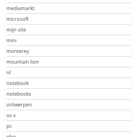
mediamarkt
microsoft
mijn site
mini
monterey
mountain lion
nl
notebook
notebooks
ontwerpen
os x
pc
php