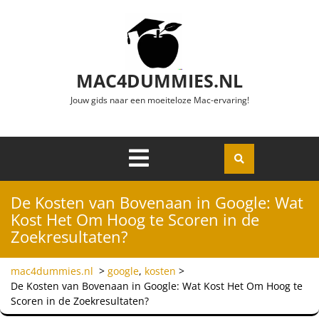
Ga naar de inhoud
MAC4DUMMIES.NL
Jouw gids naar een moeiteloze Mac-ervaring!
Menu
Openen
De Kosten van Bovenaan in Google: Wat
Kost Het Om Hoog te Scoren in de
Zoekresultaten?
mac4dummies.nl
>
google
,
kosten
>
De Kosten van Bovenaan in Google: Wat Kost Het Om Hoog te
Scoren in de Zoekresultaten?