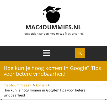
Ga naar de inhoud
MAC4DUMMIES.NL
Jouw gids naar een moeiteloze Mac-ervaring!
Menu
Openen
Hoe kun je hoog komen in Google? Tips
voor betere vindbaarheid
mac4dummies.nl
>
komen
>
Hoe kun je hoog komen in Google? Tips voor betere
vindbaarheid