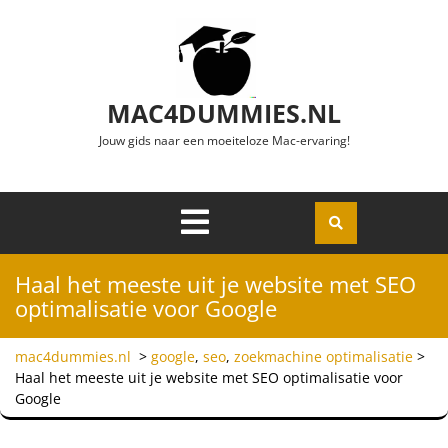
Ga naar de inhoud
MAC4DUMMIES.NL
Jouw gids naar een moeiteloze Mac-ervaring!
Menu
Openen
Haal het meeste uit je website met SEO
optimalisatie voor Google
mac4dummies.nl
>
google
,
seo
,
zoekmachine optimalisatie
>
Haal het meeste uit je website met SEO optimalisatie voor
Google