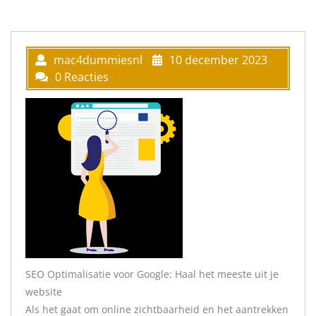
mac4dummiesnl
10 december 2023
0 Reacties
SEO Optimalisatie voor Google: Haal het meeste uit je
website
Als het gaat om online zichtbaarheid en het aantrekken