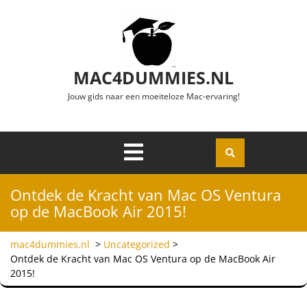
Ga naar de inhoud
MAC4DUMMIES.NL
Jouw gids naar een moeiteloze Mac-ervaring!
Menu
Openen
Ontdek de Kracht van Mac OS Ventura
op de MacBook Air 2015!
mac4dummies.nl
>
Uncategorized
>
Ontdek de Kracht van Mac OS Ventura op de MacBook Air
2015!