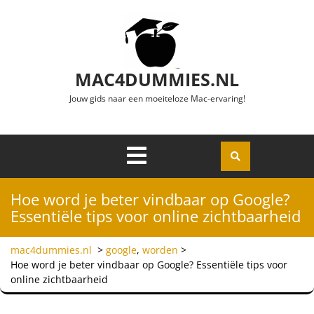
Ga naar de inhoud
MAC4DUMMIES.NL
Jouw gids naar een moeiteloze Mac-ervaring!
Menu
Openen
Hoe word je beter vindbaar op Google?
Essentiële tips voor online zichtbaarheid
mac4dummies.nl
>
google
,
worden
>
Hoe word je beter vindbaar op Google? Essentiële tips voor
online zichtbaarheid