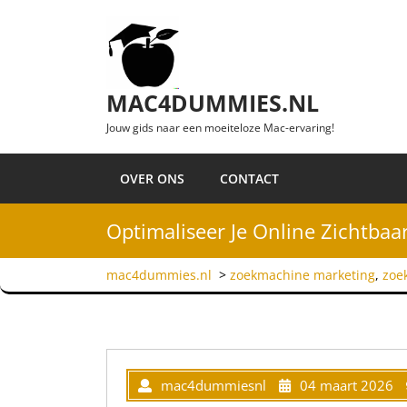
Ga naar de inhoud
MAC4DUMMIES.NL
Jouw gids naar een moeiteloze Mac-ervaring!
OVER ONS
CONTACT
Optimaliseer Je Online Zichtba
mac4dummies.nl
>
zoekmachine marketing
,
zoe
mac4dummiesnl
04 maart 2026