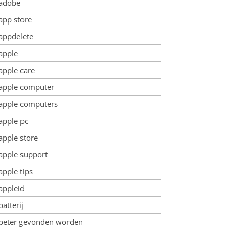
adobe
app store
appdelete
apple
apple care
apple computer
apple computers
apple pc
apple store
apple support
apple tips
appleid
batterij
beter gevonden worden