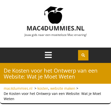
Ga naar de inhoud
MAC4DUMMIES.NL
Jouw gids naar een moeiteloze Mac-ervaring!
Menu
Openen
De Kosten voor het Ontwerp van een
Website: Wat je Moet Weten
mac4dummies.nl
>
kosten
,
website maken
>
De Kosten voor het Ontwerp van een Website: Wat je Moet
Weten