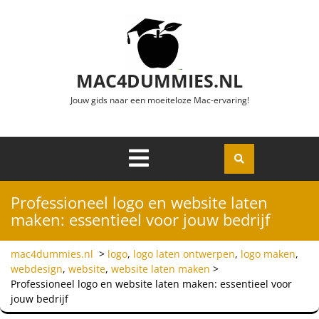
Ga naar de inhoud
MAC4DUMMIES.NL
Jouw gids naar een moeiteloze Mac-ervaring!
Menu
Openen
Professioneel logo en website laten
maken: essentieel voor jouw bedrijf
mac4dummies.nl
>
logo
,
logo laten ontwerpen
,
logo maken
,
webdesign
,
website
,
website laten maken
>
Professioneel logo en website laten maken: essentieel voor
jouw bedrijf