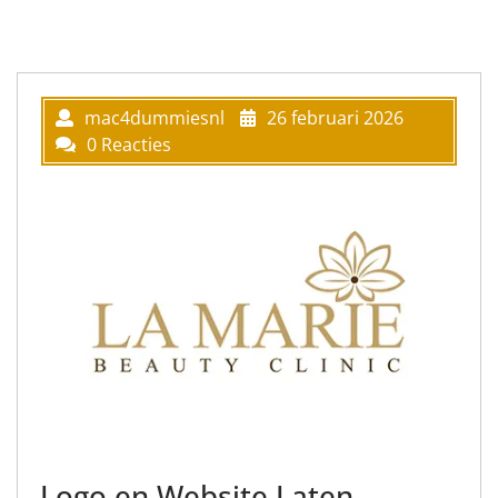
mac4dummiesnl
26 februari 2026
0 Reacties
Logo en Website Laten