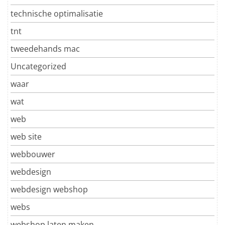
technische optimalisatie
tnt
tweedehands mac
Uncategorized
waar
wat
web
web site
webbouwer
webdesign
webdesign webshop
webs
webshop laten maken