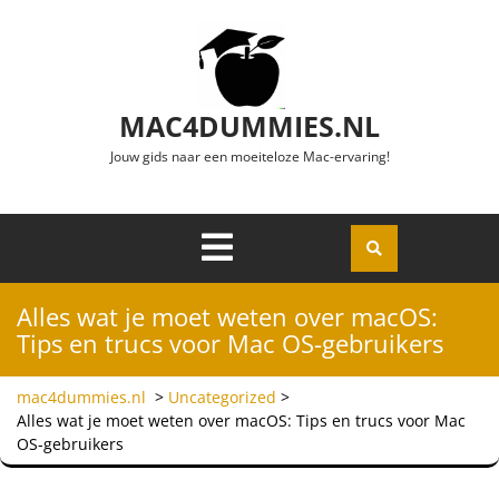
Ga naar de inhoud
MAC4DUMMIES.NL
Jouw gids naar een moeiteloze Mac-ervaring!
Menu
Openen
Alles wat je moet weten over macOS:
Tips en trucs voor Mac OS-gebruikers
mac4dummies.nl
>
Uncategorized
>
Alles wat je moet weten over macOS: Tips en trucs voor Mac
OS-gebruikers