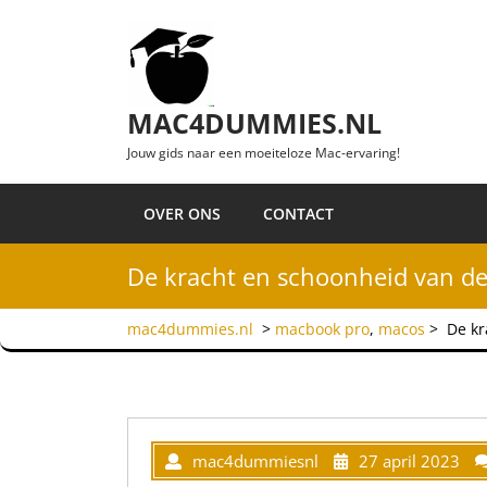
Ga naar de inhoud
MAC4DUMMIES.NL
Jouw gids naar een moeiteloze Mac-ervaring!
OVER ONS
CONTACT
De kracht en schoonheid van de
mac4dummies.nl
>
macbook pro
,
macos
>
De kr
mac4dummiesnl
27 april 2023