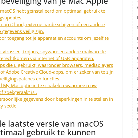
 beveiliging van je Mac Apple
an macOS hebt geïnstalleerd om optimaal gebruik te
ngsupdates.
n op iCloud, externe harde schijven of een andere
 gegevens veilig zijn.
or toegang tot je apparaat en accounts om jezelf te
m virussen, trojans, spyware en andere malware te
 terechtkomen via internet of USB-apparaten.
pps die u gebruikt, waaronder browsers, mediaplayers
e of Adobe Creative Cloud-apps, om er zeker van te zijn
eiligingspatches en functies.
ind My Mac optie in te schakelen waarmee u uw
f zoekgeraakt is .
soonlijke gegevens door beperkingen in te stellen in
y sectie
 de laatste versie van macOS
ptimaal gebruik te kunnen