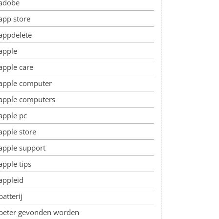
adobe
app store
appdelete
apple
apple care
apple computer
apple computers
apple pc
apple store
apple support
apple tips
appleid
batterij
beter gevonden worden