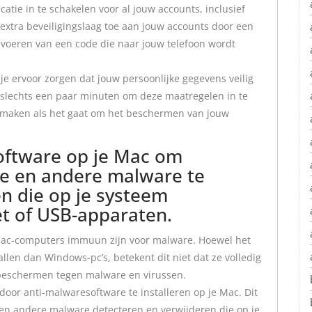
catie in te schakelen voor al jouw accounts, inclusief
n extra beveiligingslaag toe aan jouw accounts door een
 invoeren van een code die naar jouw telefoon wordt
e ervoor zorgen dat jouw persoonlijke gegevens veilig
t slechts een paar minuten om deze maatregelen in te
l maken als het gaat om het beschermen van jouw
software op je Mac om
re en andere malware te
n die op je systeem
et of USB-apparaten.
Mac-computers immuun zijn voor malware. Hoewel het
len dan Windows-pc’s, betekent dit niet dat ze volledig
te beschermen tegen malware en virussen.
door anti-malwaresoftware te installeren op je Mac. Dit
e en andere malware detecteren en verwijderen die op je