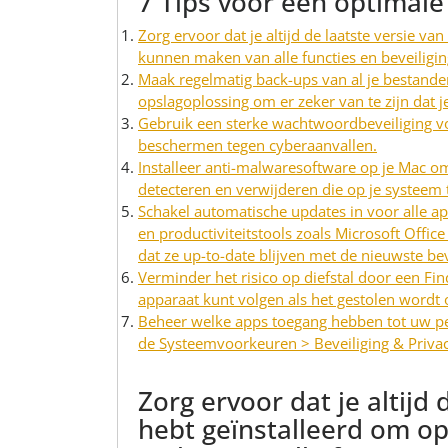
7 Tips voor een optimale
Zorg ervoor dat je altijd de laatste versie v
kunnen maken van alle functies en beveiligi
Maak regelmatig back-ups van al je bestande
opslagoplossing om er zeker van te zijn dat je
Gebruik een sterke wachtwoordbeveiliging vo
beschermen tegen cyberaanvallen.
Installeer anti-malwaresoftware op je Mac o
detecteren en verwijderen die op je systeem
Schakel automatische updates in voor alle a
en productiviteitstools zoals Microsoft Offic
dat ze up-to-date blijven met de nieuwste bev
Verminder het risico op diefstal door een F
apparaat kunt volgen als het gestolen wordt o
Beheer welke apps toegang hebben tot uw per
de Systeemvoorkeuren > Beveiliging & Privac
Zorg ervoor dat je altijd
hebt geïnstalleerd om o