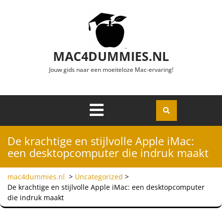
Ga naar de inhoud
MAC4DUMMIES.NL
Jouw gids naar een moeiteloze Mac-ervaring!
Menu
Openen
De krachtige en stijlvolle Apple iMac:
een desktopcomputer die indruk maakt
mac4dummies.nl
>
Uncategorized
>
De krachtige en stijlvolle Apple iMac: een desktopcomputer
die indruk maakt