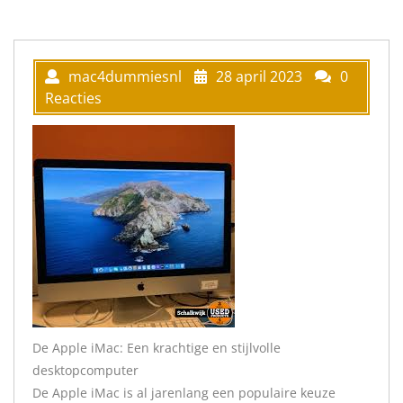
mac4dummiesnl
28 april 2023
0
Reacties
De Apple iMac: Een krachtige en stijlvolle
desktopcomputer
De Apple iMac is al jarenlang een populaire keuze