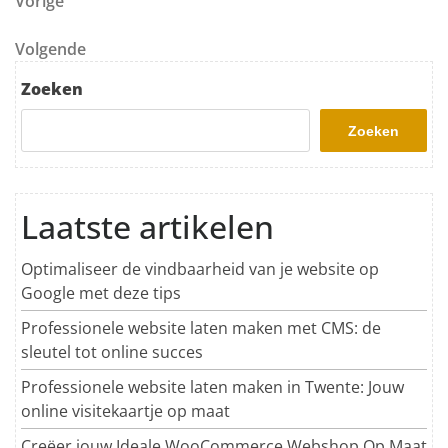
Berichtnavigatie
Vorig bericht
Vorige
Volgend bericht
Volgende
Zoeken
Zoeken
Laatste artikelen
Optimaliseer de vindbaarheid van je website op
Google met deze tips
Professionele website laten maken met CMS: de
sleutel tot online succes
Professionele website laten maken in Twente: Jouw
online visitekaartje op maat
Creëer jouw Ideale WooCommerce Webshop Op Maat