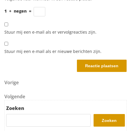
1
+
negen
=
Stuur mij een e-mail als er vervolgreacties zijn.
Stuur mij een e-mail als er nieuwe berichten zijn.
Berichtnavigatie
Vorig bericht
Vorige
Volgend bericht
Volgende
Zoeken
Zoeken