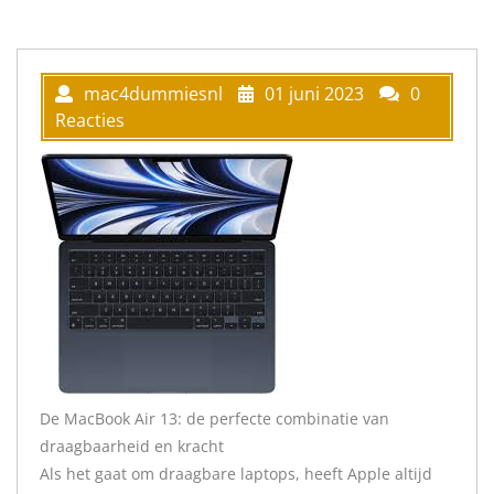
mac4dummiesnl
01 juni 2023
0
Reacties
De MacBook Air 13: de perfecte combinatie van
draagbaarheid en kracht
Als het gaat om draagbare laptops, heeft Apple altijd