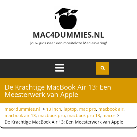
Ga naar de inhoud
MAC4DUMMIES.NL
Jouw gids naar een moeiteloze Mac-ervaring!
Menu
Openen
De Krachtige MacBook Air 13: Een
Meesterwerk van Apple
mac4dummies.nl
>
13 inch
,
laptop
,
mac pro
,
macbook air
,
macbook air 13
,
macbook pro
,
macbook pro 13
,
macos
>
De Krachtige MacBook Air 13: Een Meesterwerk van Apple