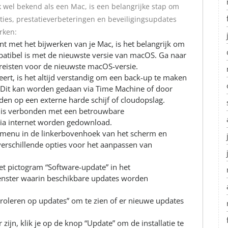
 wel bekend als een Mac, is een belangrijke stap om
cties, prestatieverbeteringen en beveiligingsupdates
rken:
int met het bijwerken van je Mac, is het belangrijk om
patibel is met de nieuwste versie van macOS. Ga naar
reisten voor de nieuwste macOS-versie.
eert, is het altijd verstandig om een back-up te maken
. Dit kan worden gedaan via Time Machine of door
en op een externe harde schijf of cloudopslag.
c is verbonden met een betrouwbare
via internet worden gedownload.
-menu in de linkerbovenhoek van het scherm en
verschillende opties voor het aanpassen van
et pictogram “Software-update” in het
enster waarin beschikbare updates worden
troleren op updates” om te zien of er nieuwe updates
 zijn, klik je op de knop “Update” om de installatie te