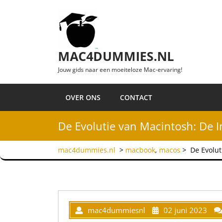
Ga naar de inhoud
MAC4DUMMIES.NL
Jouw gids naar een moeiteloze Mac-ervaring!
OVER ONS
CONTACT
De Evolutie van Macintosh: De 
mac4dummies.nl
>
macbook
,
macos
>
De Evolu
mac4dummiesnl
02 juni 2023