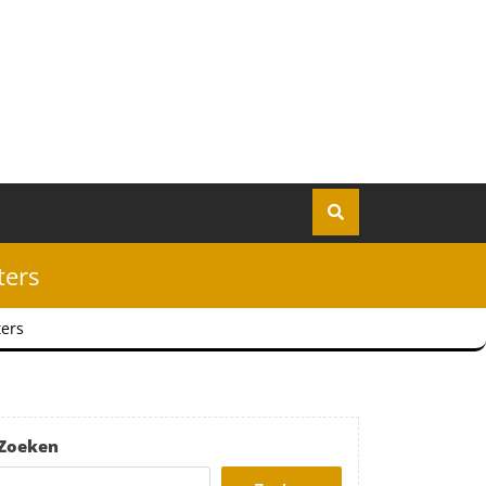
ters
ters
Zoeken