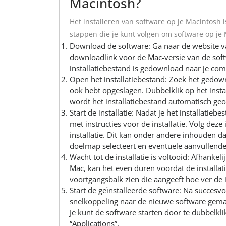
Macintosh?
Het installeren van software op je Macintosh 
stappen die je kunt volgen om software op je M
Download de software: Ga naar de website v
downloadlink voor de Mac-versie van de soft
installatiebestand is gedownload naar je com
Open het installatiebestand: Zoek het gedow
ook hebt opgeslagen. Dubbelklik op het inst
wordt het installatiebestand automatisch g
Start de installatie: Nadat je het installatie
met instructies voor de installatie. Volg dez
installatie. Dit kan onder andere inhouden 
doelmap selecteert en eventuele aanvullende 
Wacht tot de installatie is voltooid: Afhankel
Mac, kan het even duren voordat de installatie
voortgangsbalk zien die aangeeft hoe ver de i
Start de geïnstalleerde software: Na succesvo
snelkoppeling naar de nieuwe software gemaa
Je kunt de software starten door te dubbelk
“Applications”.