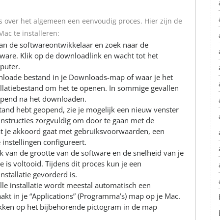
is over het algemeen een eenvoudig proces. Hier zijn de
ac te installeren:
an de softwareontwikkelaar en zoek naar de
ware. Klik op de downloadlink en wacht tot het
puter.
nloade bestand in je Downloads-map of waar je het
allatiebestand om het te openen. In sommige gevallen
eopend na het downloaden.
bestand hebt geopend, zie je mogelijk een nieuw venster
e instructies zorgvuldig om door te gaan met de
dat je akkoord gaat met gebruiksvoorwaarden, een
instellingen configureert.
ijk van de grootte van de software en de snelheid van je
 is voltooid. Tijdens dit proces kun je een
nstallatie gevorderd is.
lle installatie wordt meestal automatisch een
kt in je “Applications” (Programma’s) map op je Mac.
likken op het bijbehorende pictogram in de map