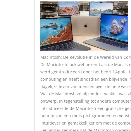
Macintosh: De Revolutie in de Wereld van Co
De Macintosh, ook wel bekend als de Mac, is 
werd geïntroduceerd door het bedrijf Apple. 
computing en heeft sindsdien een blijvende i
dagelijks leven van mensen over de hele were
Wat de Macintosh zo bijzonder maakte, was zij
ontwerp. In tegenstelling tot andere computers
introduceerde de Macintosh een grafische geb
behulp van een muis pictogrammen en venster
intuïtiever en gemakkelijker om met de compu
Een ander kenmerk dat de Macintosh ondersch