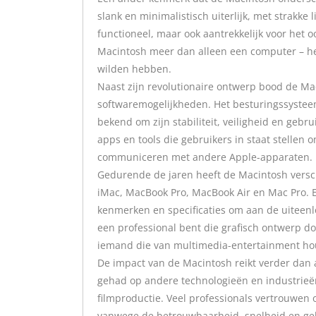
slank en minimalistisch uiterlijk, met strakke 
functioneel, maar ook aantrekkelijk voor het 
Macintosh meer dan alleen een computer – het
wilden hebben.
Naast zijn revolutionaire ontwerp bood de Ma
softwaremogelijkheden. Het besturingssystee
bekend om zijn stabiliteit, veiligheid en geb
apps en tools die gebruikers in staat stellen o
communiceren met andere Apple-apparaten.
Gedurende de jaren heeft de Macintosh vers
iMac, MacBook Pro, MacBook Air en Mac Pro. E
kenmerken en specificaties om aan de uiteenl
een professional bent die grafisch ontwerp d
iemand die van multimedia-entertainment houd
De impact van de Macintosh reikt verder dan 
gehad op andere technologieën en industrieën
filmproductie. Veel professionals vertrouwen
vanwege de betrouwbaarheid, snelheid en geb