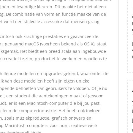
lijnen en levendige kleuren. Dit maakte het niet alleen
oog. De combinatie van vorm en functie maakte van de
 werd een stijlvolle accessoire dat mensen graag
cintosh ook krachtige prestaties en geavanceerde
m, genaamd macOS (voorheen bekend als OS X), staat
ruiksgemak. Het biedt een breed scala aan ingebouwde
m creatief te zijn, productief te werken en naadloos te
chillende modellen en upgrades gekend, waaronder de
lk van deze modellen heeft zijn eigen unieke
opende behoeften van gebruikers te voldoen. Of je nu
oet, een student die aantekeningen maakt of gewoon
t, er is een Macintosh-computer die bij jou past.
alleen de computerindustrie. Het heeft ook invloed
, zoals muziekproductie, grafisch ontwerp en
 op Macintosh-computers voor hun creatieve werk
ruiksvriendelijkheid.