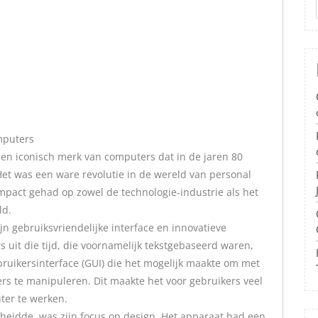
mputers
een iconisch merk van computers dat in de jaren 80
Het was een ware revolutie in de wereld van personal
mpact gehad op zowel de technologie-industrie als het
ld.
n gebruiksvriendelijke interface en innovatieve
 uit die tijd, die voornamelijk tekstgebaseerd waren,
ruikersinterface (GUI) die het mogelijk maakte om met
s te manipuleren. Dit maakte het voor gebruikers veel
ter te werken.
eidde, was zijn focus op design. Het apparaat had een