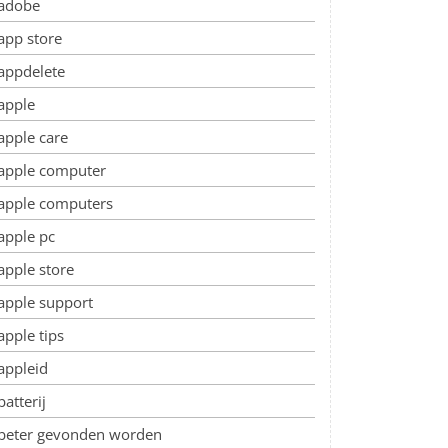
adobe
app store
appdelete
apple
apple care
apple computer
apple computers
apple pc
apple store
apple support
apple tips
appleid
batterij
beter gevonden worden