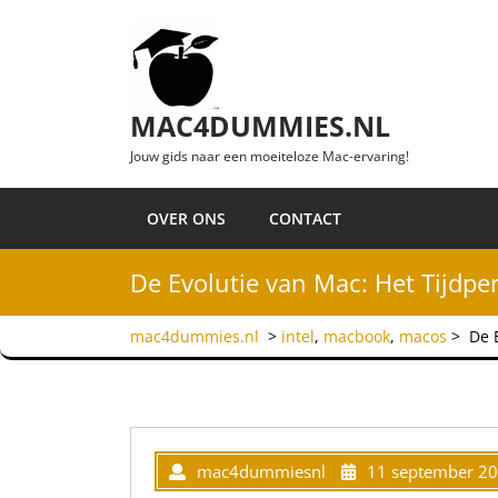
Ga naar de inhoud
MAC4DUMMIES.NL
Jouw gids naar een moeiteloze Mac-ervaring!
OVER ONS
CONTACT
De Evolutie van Mac: Het Tijdper
mac4dummies.nl
>
intel
,
macbook
,
macos
>
De 
mac4dummiesnl
11 september 2