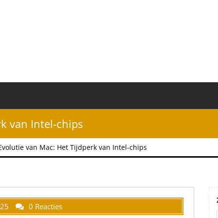
k van Intel-chips
Evolutie van Mac: Het Tijdperk van Intel-chips
025
0 Reacties