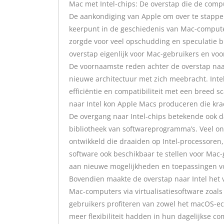
Mac met Intel-chips: De overstap die de com
De aankondiging van Apple om over te stappe
keerpunt in de geschiedenis van Mac-compute
zorgde voor veel opschudding en speculatie
overstap eigenlijk voor Mac-gebruikers en voo
De voornaamste reden achter de overstap naar
nieuwe architectuur met zich meebracht. Int
efficiëntie en compatibiliteit met een breed 
naar Intel kon Apple Macs produceren die krac
De overgang naar Intel-chips betekende ook d
bibliotheek van softwareprogramma’s. Veel on
ontwikkeld die draaiden op Intel-processore
software ook beschikbaar te stellen voor Mac
aan nieuwe mogelijkheden en toepassingen vo
Bovendien maakte de overstap naar Intel het
Mac-computers via virtualisatiesoftware zoal
gebruikers profiteren van zowel het macOS-e
meer flexibiliteit hadden in hun dagelijkse c