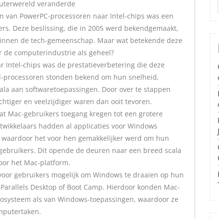
puterwereld veranderde
n van PowerPC-processoren naar Intel-chips was een
rs. Deze beslissing, die in 2005 werd bekendgemaakt,
 binnen de tech-gemeenschap. Maar wat betekende deze
r de computerindustrie als geheel?
 Intel-chips was de prestatieverbetering die deze
el-processoren stonden bekend om hun snelheid,
scala aan softwaretoepassingen. Door over te stappen
htiger en veelzijdiger waren dan ooit tevoren.
at Mac-gebruikers toegang kregen tot een grotere
twikkelaars hadden al applicaties voor Windows
n, waardoor het voor hen gemakkelijker werd om hun
-gebruikers. Dit opende de deuren naar een breed scala
or het Mac-platform.
 voor gebruikers mogelijk om Windows te draaien op hun
s Parallels Desktop of Boot Camp. Hierdoor konden Mac-
cosysteem als van Windows-toepassingen, waardoor ze
omputertaken.