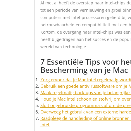
Al met al heeft de overstap naar Intel-chips 
tot een periode van vernieuwing en groei bin
computers met Intel-processoren geliefd bij v
betrouwbaarheid en compatibiliteit met een 
Kortom, de overgang naar Intel-chips was een
heeft bijgedragen aan het succes en de popul
wereld van technologie.
7 Essentiële Tips voor h
Bescherming van je Mac 
Zorg ervoor dat je Mac Intel regelmatig word
Gebruik een goede antivirussoftware om je M
Maak regelmatig back-ups van je belangrijk
Houd je Mac Intel schoon en stofvrij om ove
Sluit ongebruikte programma’s af om de prest
Overweeg het gebruik van een externe harde 
Raadpleeg de handleiding of online bronnen 
Intel.