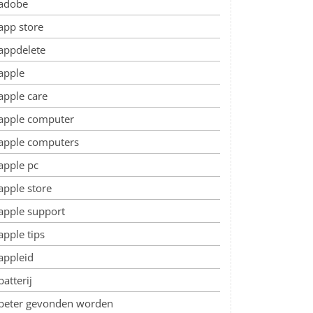
adobe
app store
appdelete
apple
apple care
apple computer
apple computers
apple pc
apple store
apple support
apple tips
appleid
batterij
beter gevonden worden