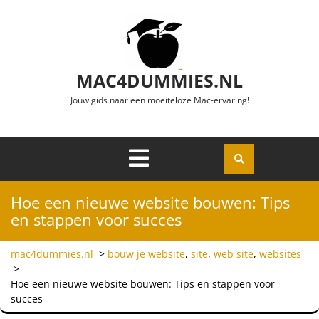
Ga naar de inhoud
MAC4DUMMIES.NL
Jouw gids naar een moeiteloze Mac-ervaring!
Menu
Openen
Hoe een nieuwe website bouwen: Tips
en stappen voor succes
mac4dummies.nl
>
bouw je website
,
site
,
web site
,
websites
>
Hoe een nieuwe website bouwen: Tips en stappen voor
succes