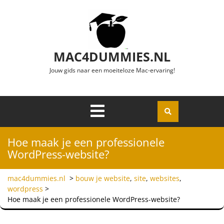
Ga naar de inhoud
MAC4DUMMIES.NL
Jouw gids naar een moeiteloze Mac-ervaring!
Menu
Openen
Hoe maak je een professionele
WordPress-website?
mac4dummies.nl
>
bouw je website
,
site
,
websites
,
wordpress
>
Hoe maak je een professionele WordPress-website?