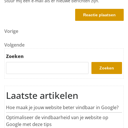
Stuur mij een e-mail als er nieuwe berichten zijn.
Berichtnavigatie
Vorig bericht
Vorige
Volgend bericht
Volgende
Zoeken
Zoeken
Laatste artikelen
Hoe maak je jouw website beter vindbaar in Google?
Optimaliseer de vindbaarheid van je website op
Google met deze tips