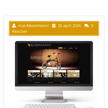
mac4dummiesnl
26 april 2026
0
Reacties