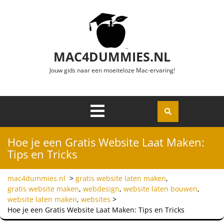
Ga naar de inhoud
MAC4DUMMIES.NL
Jouw gids naar een moeiteloze Mac-ervaring!
Menu
Openen
Hoe je een Gratis Website Laat Maken:
Tips en Tricks
mac4dummies.nl
>
gratis website laten maken
,
gratis website maken
,
webdesign
,
website laten bouwen
,
website laten maken
,
websites
>
Hoe je een Gratis Website Laat Maken: Tips en Tricks