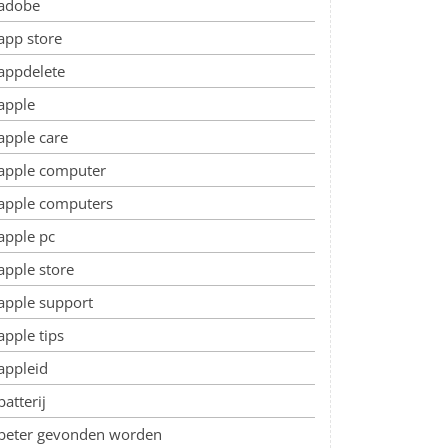
adobe
app store
appdelete
apple
apple care
apple computer
apple computers
apple pc
apple store
apple support
apple tips
appleid
batterij
beter gevonden worden