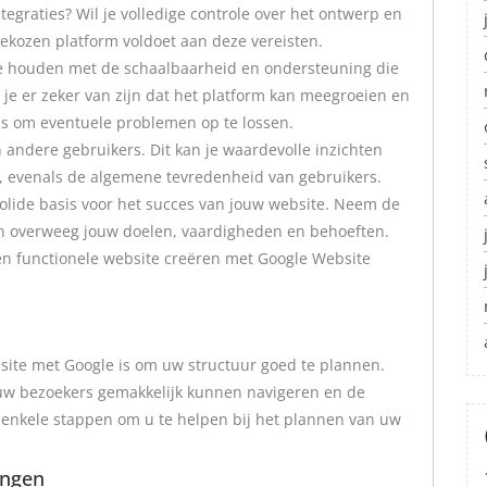
ntegraties? Wil je volledige controle over het ontwerp en
 gekozen platform voldoet aan deze vereisten.
 te houden met de schaalbaarheid en ondersteuning die
il je er zeker van zijn dat het platform kan meegroeien en
is om eventuele problemen op te lossen.
n andere gebruikers. Dit kan je waardevolle inzichten
m, evenals de algemene tevredenheid van gebruikers.
 solide basis voor het succes van jouw website. Neem de
en overweeg jouw doelen, vaardigheden en behoeften.
 en functionele website creëren met Google Website
bsite met Google is om uw structuur goed te plannen.
 uw bezoekers gemakkelijk kunnen navigeren en de
 enkele stappen om u te helpen bij het plannen van uw
ingen