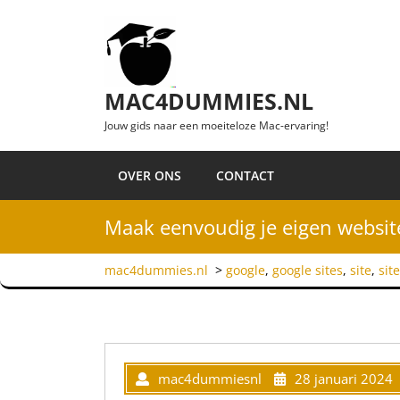
Ga naar de inhoud
MAC4DUMMIES.NL
Jouw gids naar een moeiteloze Mac-ervaring!
OVER ONS
CONTACT
Maak eenvoudig je eigen websi
mac4dummies.nl
>
google
,
google sites
,
site
,
sit
mac4dummiesnl
28 januari 2024