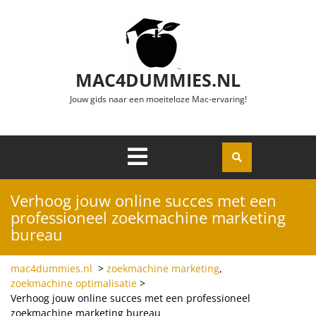
Ga naar de inhoud
MAC4DUMMIES.NL
Jouw gids naar een moeiteloze Mac-ervaring!
Menu
Openen
Verhoog jouw online succes met een
professioneel zoekmachine marketing
bureau
mac4dummies.nl
>
zoekmachine marketing
,
zoekmachine optimalisatie
>
Verhoog jouw online succes met een professioneel
zoekmachine marketing bureau