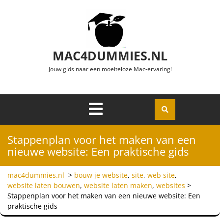
Ga naar de inhoud
MAC4DUMMIES.NL
Jouw gids naar een moeiteloze Mac-ervaring!
Menu
Openen
Stappenplan voor het maken van een
nieuwe website: Een praktische gids
mac4dummies.nl
>
bouw je website
,
site
,
web site
,
website laten bouwen
,
website laten maken
,
websites
>
Stappenplan voor het maken van een nieuwe website: Een
praktische gids