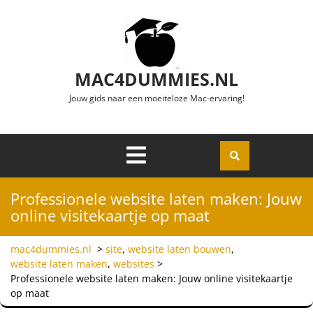
Ga naar de inhoud
MAC4DUMMIES.NL
Jouw gids naar een moeiteloze Mac-ervaring!
Menu
Openen
Professionele website laten maken: Jouw
online visitekaartje op maat
mac4dummies.nl
>
site
,
website laten bouwen
,
website laten maken
,
websites
>
Professionele website laten maken: Jouw online visitekaartje
op maat