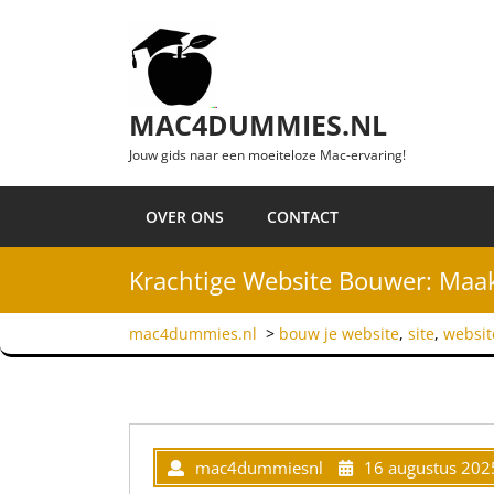
Ga naar de inhoud
MAC4DUMMIES.NL
Jouw gids naar een moeiteloze Mac-ervaring!
OVER ONS
CONTACT
Krachtige Website Bouwer: Maa
mac4dummies.nl
>
bouw je website
,
site
,
websit
mac4dummiesnl
16 augustus 202