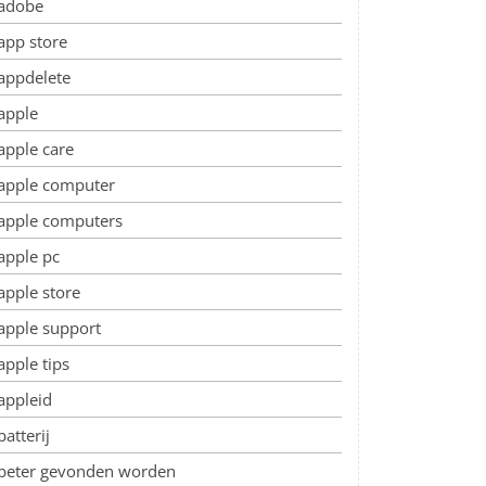
adobe
app store
appdelete
apple
apple care
apple computer
apple computers
apple pc
apple store
apple support
apple tips
appleid
batterij
beter gevonden worden