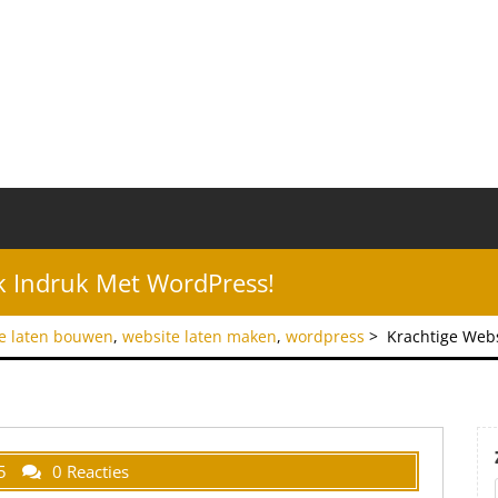
k Indruk Met WordPress!
e laten bouwen
,
website laten maken
,
wordpress
>
Krachtige Web
5
0 Reacties