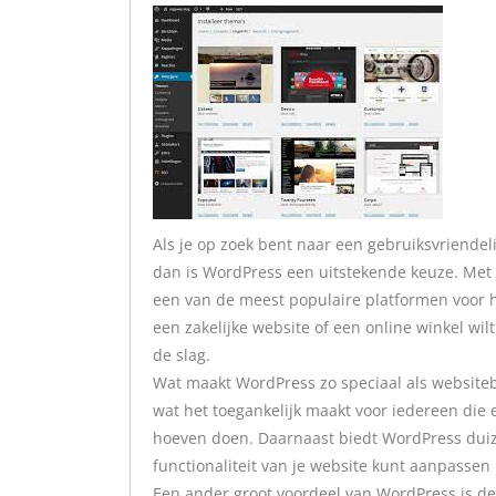
Als je op zoek bent naar een gebruiksvriendel
dan is WordPress een uitstekende keuze. Met 
een van de meest populaire platformen voor h
een zakelijke website of een online winkel wi
de slag.
Wat maakt WordPress zo speciaal als websiteb
wat het toegankelijk maakt voor iedereen die 
hoeven doen. Daarnaast biedt WordPress duiz
functionaliteit van je website kunt aanpasse
Een ander groot voordeel van WordPress is de 