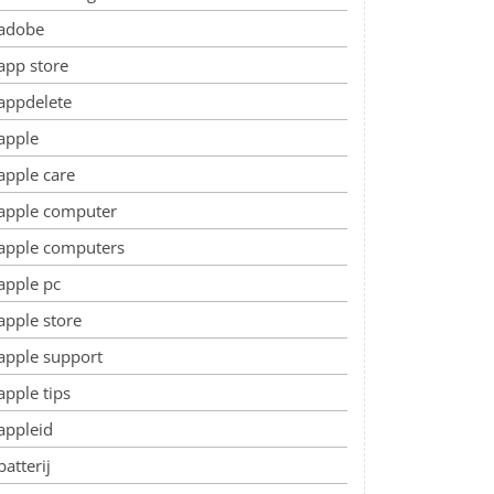
adobe
app store
appdelete
apple
apple care
apple computer
apple computers
apple pc
apple store
apple support
apple tips
appleid
batterij