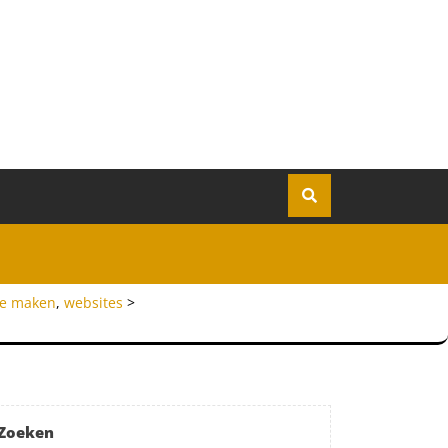
te maken
,
websites
>
Zoeken