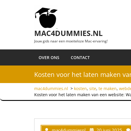
Ga naar de inhoud
MAC4DUMMIES.NL
Jouw gids naar een moeiteloze Mac-ervaring!
OVER ONS
CONTACT
Kosten voor het laten maken van
mac4dummies.nl
>
kosten
,
site
,
te maken
,
webde
Kosten voor het laten maken van een website: Wat
mac4dummiesnl
20 juni 2025