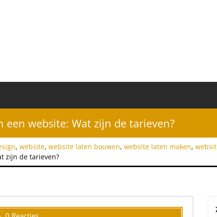
 een website: Wat zijn de tarieven?
sign
,
website
,
website laten bouwen
,
website laten maken
,
websi
 zijn de tarieven?
0 Reacties