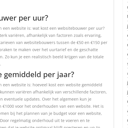
uwer per uur?
an een website is: wat kost een websitebouwer per uur?
k variëren, afhankelijk van factoren zoals ervaring,
rtarieven van websitebouwers tussen de €50 en €150 per
spraken te maken over het uurtarief en de geschatte
 Zo kun je een realistisch beeld krijgen van de totale
.
e gemiddeld per jaar?
n een website is: hoeveel kost een website gemiddeld
 kunnen variëren afhankelijk van verschillende factoren,
en eventuele updates. Over het algemeen kun je
en €1000 voor het onderhouden van een website. Het is
emen bij het plannen van je budget voor een website,
. Door regelmatig onderhoud uit te voeren en te
gen dat je website optimaal blijft presteren en up-to-