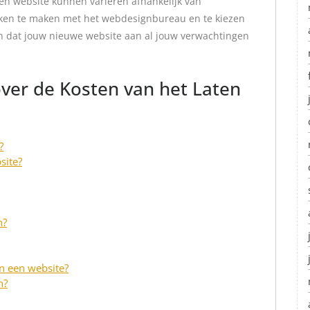
en website kunnen variëren afhankelijk van
raken te maken met het webdesignbureau en te kiezen
gen dat jouw nieuwe website aan al jouw verwachtingen
ver de Kosten van het Laten
?
site?
n?
n een website?
n?