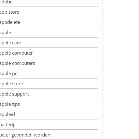
adobe
app store
appdelete
apple
apple care
apple computer
apple computers
apple pc
apple store
apple support
apple tips
appleid
batterij
beter gevonden worden