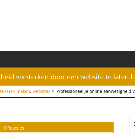
gheid versterken door een website te laten
te laten maken
,
websites
>
Professioneel je online aanwezigheid 
0 Reacties