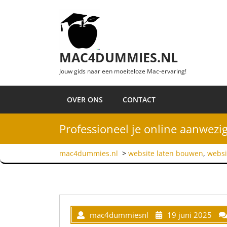
Ga naar de inhoud
MAC4DUMMIES.NL
Jouw gids naar een moeiteloze Mac-ervaring!
OVER ONS
CONTACT
Professioneel je online aanwezi
mac4dummies.nl
>
website laten bouwen
,
websi
mac4dummiesnl
19 juni 2025