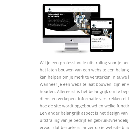
Wil je een professionele uitstraling voor je be
het laten bouwen van een website een belangr
kan helpen om je merk te versterken, nieuwe 
Wanneer je een website laat bouwen, zijn er 
houden. Allereerst is het belangrijk om te bep
diensten verkopen, informatie verstrekken of
hoe de site wordt opgebouwd en welke function
Een ander belangrijk aspect is het design van
uitstraling van je bedrijf en gebruiksvriendel
ervoor dat bezoekers langer op je website bli