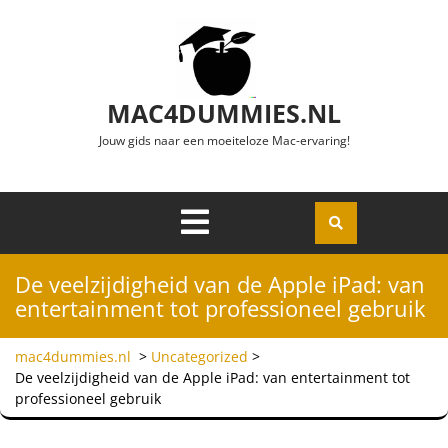
Ga naar de inhoud
MAC4DUMMIES.NL
Jouw gids naar een moeiteloze Mac-ervaring!
Menu
Openen
De veelzijdigheid van de Apple iPad: van
entertainment tot professioneel gebruik
mac4dummies.nl
>
Uncategorized
>
De veelzijdigheid van de Apple iPad: van entertainment tot
professioneel gebruik