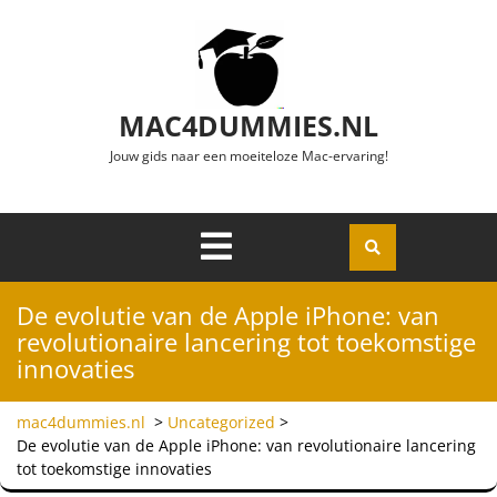
Ga naar de inhoud
MAC4DUMMIES.NL
Jouw gids naar een moeiteloze Mac-ervaring!
Menu
Openen
De evolutie van de Apple iPhone: van
revolutionaire lancering tot toekomstige
innovaties
mac4dummies.nl
>
Uncategorized
>
De evolutie van de Apple iPhone: van revolutionaire lancering
tot toekomstige innovaties