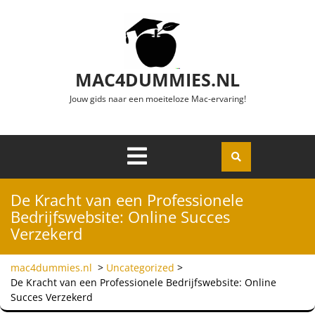
Ga naar de inhoud
MAC4DUMMIES.NL
Jouw gids naar een moeiteloze Mac-ervaring!
Menu
Openen
De Kracht van een Professionele
Bedrijfswebsite: Online Succes
Verzekerd
mac4dummies.nl
>
Uncategorized
>
De Kracht van een Professionele Bedrijfswebsite: Online
Succes Verzekerd