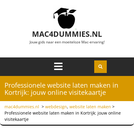
Ga naar de inhoud
MAC4DUMMIES.NL
Jouw gids naar een moeiteloze Mac-ervaring!
Menu
Openen
Professionele website laten maken in
Kortrijk: jouw online visitekaartje
mac4dummies.nl
>
webdesign
,
website laten maken
>
Professionele website laten maken in Kortrijk: jouw online
visitekaartje