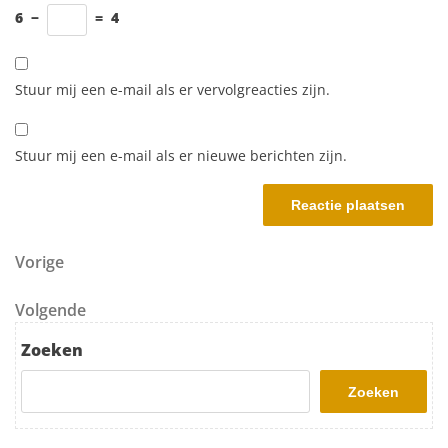
6
−
=
4
Stuur mij een e-mail als er vervolgreacties zijn.
Stuur mij een e-mail als er nieuwe berichten zijn.
Berichtnavigatie
Vorig bericht
Vorige
Volgend bericht
Volgende
Zoeken
Zoeken