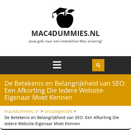
Ga naar de inhoud
MAC4DUMMIES.NL
Jouw gids naar een moeiteloze Mac-ervaring!
Menu
Openen
De Betekenis en Belangrijkheid van SEO:
Een Afkorting Die Iedere Website-
Eigenaar Moet Kennen
mac4dummies.nl
>
Uncategorized
>
De Betekenis en Belangrijkheid van SEO: Een Afkorting Die
Iedere Website-Eigenaar Moet Kennen