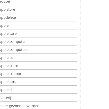
adobe
app store
appdelete
apple
apple care
apple computer
apple computers
apple pc
apple store
apple support
apple tips
appleid
batterij
beter gevonden worden