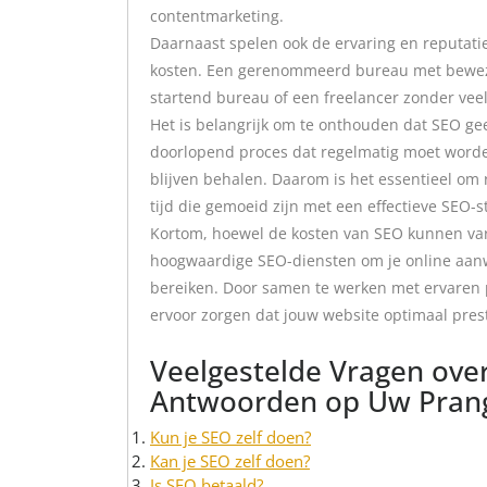
contentmarketing.
Daarnaast spelen ook de ervaring en reputati
kosten. Een gerenommeerd bureau met beweze
startend bureau of een freelancer zonder veel
Het is belangrijk om te onthouden dat SEO ge
doorlopend proces dat regelmatig moet worde
blijven behalen. Daarom is het essentieel om
tijd die gemoeid zijn met een effectieve SEO-s
Kortom, hoewel de kosten van SEO kunnen varië
hoogwaardige SEO-diensten om je online aanwe
bereiken. Door samen te werken met ervaren p
ervoor zorgen dat jouw website optimaal pres
Veelgestelde Vragen ove
Antwoorden op Uw Pran
Kun je SEO zelf doen?
Kan je SEO zelf doen?
Is SEO betaald?