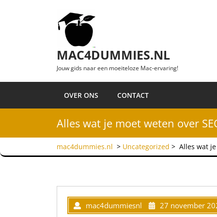
Ga naar de inhoud
MAC4DUMMIES.NL
Jouw gids naar een moeiteloze Mac-ervaring!
OVER ONS
CONTACT
Alles wat je moet weten over SEO
mac4dummies.nl
>
Uncategorized
>
Alles wat j
mac4dummiesnl
27 november 20