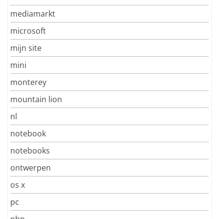
mediamarkt
microsoft
mijn site
mini
monterey
mountain lion
nl
notebook
notebooks
ontwerpen
os x
pc
php