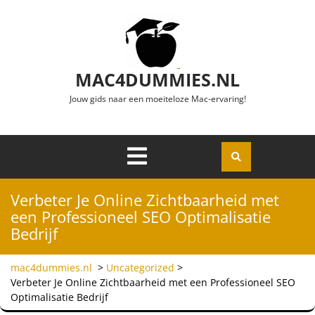
Ga naar de inhoud
MAC4DUMMIES.NL
Jouw gids naar een moeiteloze Mac-ervaring!
Menu
Openen
Verbeter Je Online Zichtbaarheid met
een Professioneel SEO Optimalisatie
Bedrijf
mac4dummies.nl
>
Uncategorized
>
Verbeter Je Online Zichtbaarheid met een Professioneel SEO
Optimalisatie Bedrijf