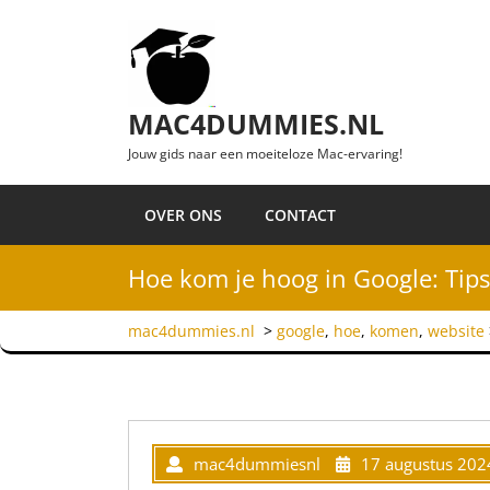
Ga naar de inhoud
MAC4DUMMIES.NL
Jouw gids naar een moeiteloze Mac-ervaring!
OVER ONS
CONTACT
Hoe kom je hoog in Google: Tips
mac4dummies.nl
>
google
,
hoe
,
komen
,
website
mac4dummiesnl
17 augustus 202