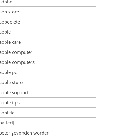
adobe
app store
appdelete
apple
apple care
apple computer
apple computers
apple pc
apple store
apple support
apple tips
appleid
batterij
beter gevonden worden