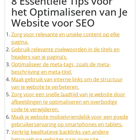
8 Essentiële Tips voor
het Optimaliseren van Je
Website voor SEO
Zorg voor relevante en unieke content op elke
pagina.
Gebruik relevante zoekwoorden in de titels en
headers van je pagina’s.
Optimaliseer de meta-tags, zoals de meta-
beschrijving en meta-titel.
Maak gebruik van interne links om de structuur
van je website te verbeteren.
Zorg voor een snelle laadtijd van je website door
afbeeldingen te optimaliseren en overbodige
code te verwijderen.
Maak je website mobielvriendelijk voor een goede
gebruikerservaring op smartphones en tablets.
Verkrijg kwalitatieve backlinks van andere
betrouwbare websites naar jouw site.