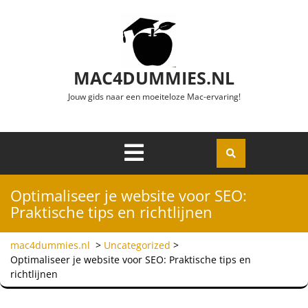
Ga naar de inhoud
MAC4DUMMIES.NL
Jouw gids naar een moeiteloze Mac-ervaring!
Menu
Openen
Optimaliseer je website voor SEO:
Praktische tips en richtlijnen
mac4dummies.nl
>
Uncategorized
>
Optimaliseer je website voor SEO: Praktische tips en
richtlijnen