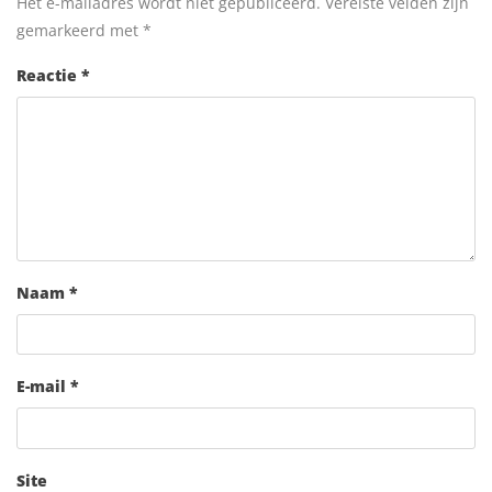
Het e-mailadres wordt niet gepubliceerd.
Vereiste velden zijn
gemarkeerd met
*
Reactie
*
Naam
*
E-mail
*
Site