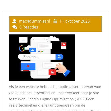
mac4dummiesnl
11 oktober 2025
0 Reacties
Als je een website hebt, is het optimaliseren ervan voor
zoekmachines essentieel om meer verkeer naar je site
te trekken. Search Engine Optimization (SEO) is een
reeks technieken die je kunt toepassen om de