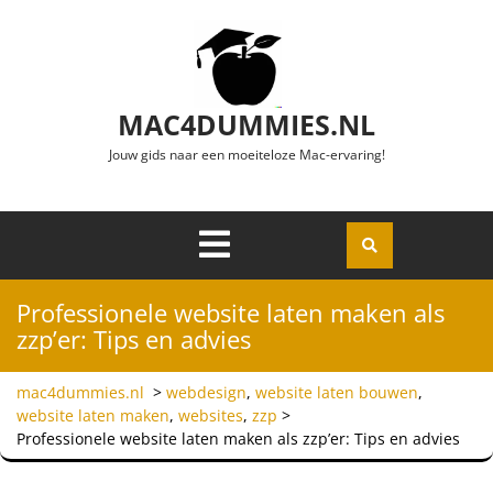
Ga naar de inhoud
MAC4DUMMIES.NL
Jouw gids naar een moeiteloze Mac-ervaring!
Menu
Openen
Professionele website laten maken als
zzp’er: Tips en advies
mac4dummies.nl
>
webdesign
,
website laten bouwen
,
website laten maken
,
websites
,
zzp
>
Professionele website laten maken als zzp’er: Tips en advies