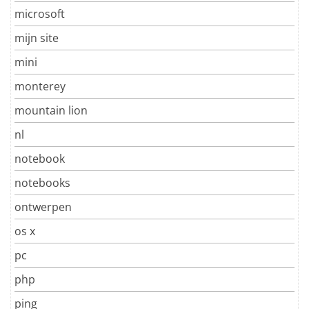
microsoft
mijn site
mini
monterey
mountain lion
nl
notebook
notebooks
ontwerpen
os x
pc
php
ping