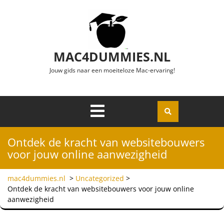
Ga naar de inhoud
MAC4DUMMIES.NL
Jouw gids naar een moeiteloze Mac-ervaring!
Menu
Openen
Ontdek de kracht van websitebouwers
voor jouw online aanwezigheid
mac4dummies.nl
>
Uncategorized
>
Ontdek de kracht van websitebouwers voor jouw online
aanwezigheid