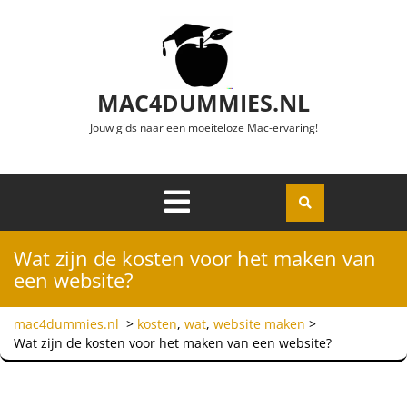
Ga naar de inhoud
MAC4DUMMIES.NL
Jouw gids naar een moeiteloze Mac-ervaring!
Menu
Openen
Wat zijn de kosten voor het maken van
een website?
mac4dummies.nl
>
kosten
,
wat
,
website maken
>
Wat zijn de kosten voor het maken van een website?