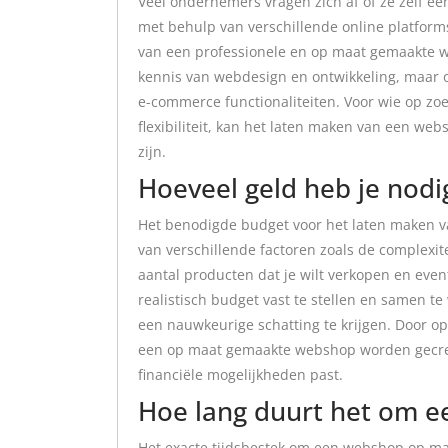
Veel ondernemers vragen zich af of ze zelf 
met behulp van verschillende online platfor
van een professionele en op maat gemaakte we
kennis van webdesign en ontwikkeling, maar oo
e-commerce functionaliteiten. Voor wie op zoek
flexibiliteit, kan het laten maken van een we
zijn.
Hoeveel geld heb je nod
Het benodigde budget voor het laten maken v
van verschillende factoren zoals de complexit
aantal producten dat je wilt verkopen en event
realistisch budget vast te stellen en samen
een nauwkeurige schatting te krijgen. Door o
een op maat gemaakte webshop worden gecreëe
financiële mogelijkheden past.
Hoe lang duurt het om 
Het exacte tijdsbestek om een webshop op maa