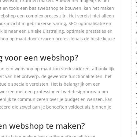
een webshop kunnen maken. Hoewel het mogelijk is om
ms en tools een basiswebshop te bouwen, kan het maken
bshop een complex proces zijn. Het vereist niet alleen
k inzicht in gebruikerservaring, SEO-optimalisatie en
 is naar een unieke uitstraling, optimale prestaties en
bshop op maat door ervaren professionals de beste keuze
ig voor een webshop?
an een webshop op maat kan sterk variëren, afhankelijk
eit van het ontwerp, de gewenste functionaliteiten, het
uele speciale vereisten. Het is belangrijk om een
 te werken met een professioneel webdesignbureau om
penlijk te communiceren over je budget en wensen, kan
rd die zowel aan je behoeften voldoet als binnen je
een webshop te maken?
t te laten maken kan variëren afhankelijk van