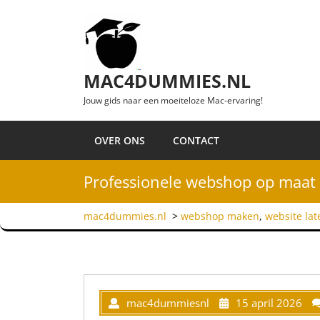
Ga naar de inhoud
MAC4DUMMIES.NL
Jouw gids naar een moeiteloze Mac-ervaring!
OVER ONS
CONTACT
Professionele webshop op maat 
mac4dummies.nl
>
webshop maken
,
website la
mac4dummiesnl
15 april 2026