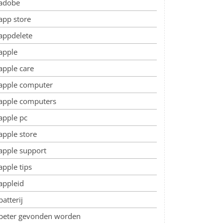
adobe
app store
appdelete
apple
apple care
apple computer
apple computers
apple pc
apple store
apple support
apple tips
appleid
batterij
beter gevonden worden