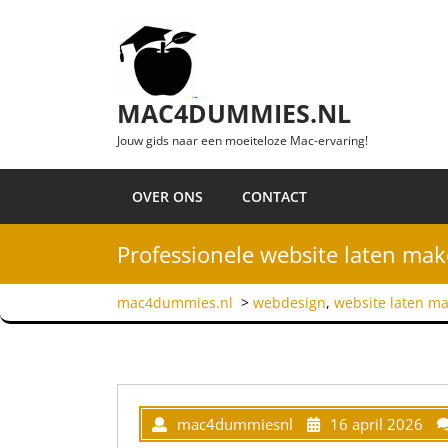
Ga naar de inhoud
MAC4DUMMIES.NL
Jouw gids naar een moeiteloze Mac-ervaring!
OVER ONS
CONTACT
Professionele website laten mak
mac4dummies.nl
>
webdesign
,
website laten m
mac4dummiesnl
16 april 2026