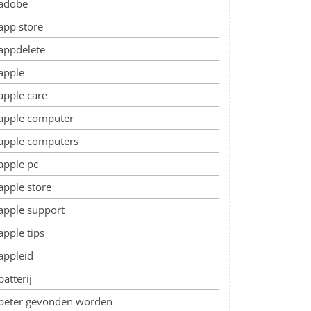
adobe
app store
appdelete
apple
apple care
apple computer
apple computers
apple pc
apple store
apple support
apple tips
appleid
batterij
beter gevonden worden