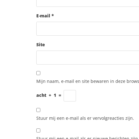
E-mail
*
Site
Mijn naam, e-mail en site bewaren in deze brows
acht
+
1
=
Stuur mij een e-mail als er vervolgreacties zijn.
Stuur mij een e-mail als er nieuwe berichten zijn