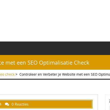
ite met een SEO Optimalisatie Check
seo check
>
Controleer en Verbeter je Website met een SEO Optima
4
0 Reacties