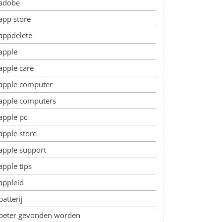
adobe
app store
appdelete
apple
apple care
apple computer
apple computers
apple pc
apple store
apple support
apple tips
appleid
batterij
beter gevonden worden