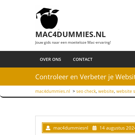
Ga naar de inhoud
MAC4DUMMIES.NL
Jouw gids naar een moeiteloze Mac-ervaring!
OVER ONS
CONTACT
Controleer en Verbeter je Webs
mac4dummies.nl
>
seo check
,
website
,
website 
mac4dummiesnl
14 augustus 202