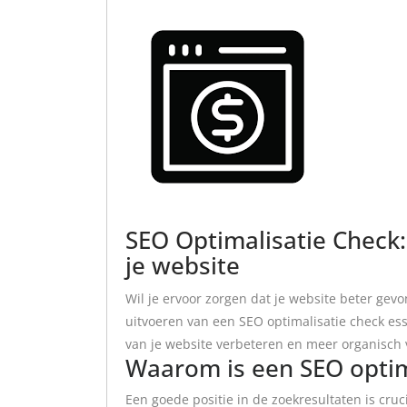
SEO Optimalisatie Check:
je website
Wil je ervoor zorgen dat je website beter gev
uitvoeren van een SEO optimalisatie check esse
van je website verbeteren en meer organisch 
Waarom is een SEO optima
Een goede positie in de zoekresultaten is cruc