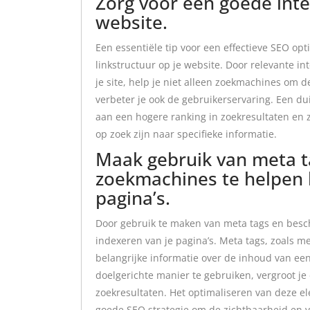
Zorg voor een goede inte
website.
Een essentiële tip voor een effectieve SEO opt
linkstructuur op je website. Door relevante in
je site, help je niet alleen zoekmachines om 
verbeter je ook de gebruikerservaring. Een dui
aan een hogere ranking in zoekresultaten en 
op zoek zijn naar specifieke informatie.
Maak gebruik van meta t
zoekmachines te helpen b
pagina’s.
Door gebruik te maken van meta tags en besch
indexeren van je pagina’s. Meta tags, zoals m
belangrijke informatie over de inhoud van ee
doelgerichte manier te gebruiken, vergroot je
zoekresultaten. Het optimaliseren van deze e
goede SEO strategie om de zichtbaarheid en v