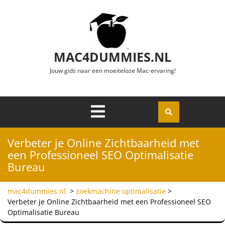
Ga naar de inhoud
MAC4DUMMIES.NL
Jouw gids naar een moeiteloze Mac-ervaring!
Menu
Openen
Verbeter je Online Zichtbaarheid met
een Professioneel SEO Optimalisatie
Bureau
mac4dummies.nl
>
zoekmachine optimalisatie
>
Verbeter je Online Zichtbaarheid met een Professioneel SEO
Optimalisatie Bureau