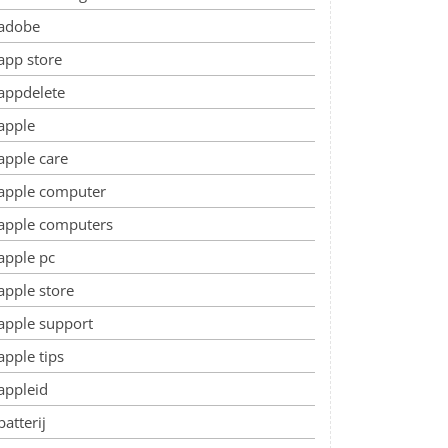
adobe
app store
appdelete
apple
apple care
apple computer
apple computers
apple pc
apple store
apple support
apple tips
appleid
batterij