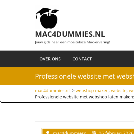
Ga naar de inhoud
MAC4DUMMIES.NL
Jouw gids naar een moeiteloze Mac-ervaring!
OVER ONS
CONTACT
Professionele website met websh
mac4dummies.nl
>
webshop maken
,
website
,
we
Professionele website met webshop laten maken: 
mac4dummiesnl
06 februari 2026