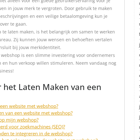
et alleen voor een goede gebruikerservaring voor je
en in jouw merk te vergroten. Door gebruik te maken
tbeschrijvingen en een veilige betaalomgeving kun je
over te gaan.
 te laten maken, is het belangrijk om samen te werken
reau. Zij kunnen jouw wensen en behoeften vertalen
sluit bij jouw merkidentiteit.
t webshop is een slimme investering voor ondernemers
en en hun verkoop willen stimuleren. Neem vandaag nog
siness!
r het Laten Maken van een
n een website met webshop?
ken van een website met webshop?
 op mijn webshop?
erd voor zoekmachines (SEO)?
oden te integreren in de webshop?