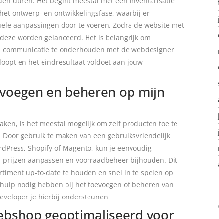
en duren. Het begint meestal met een inventarisatie
et ontwerp- en ontwikkelingsfase, waarbij er
ele aanpassingen door te voeren. Zodra de website met
 deze worden gelanceerd. Het is belangrijk om
en communicatie te onderhouden met de webdesigner
loopt en het eindresultaat voldoet aan jouw
oevoegen en beheren op mijn
aken, is het meestal mogelijk om zelf producten toe te
Door gebruik te maken van een gebruiksvriendelijk
Press, Shopify of Magento, kun je eenvoudig
 prijzen aanpassen en voorraadbeheer bijhouden. Dit
sortiment up-to-date te houden en snel in te spelen op
 hulp nodig hebben bij het toevoegen of beheren van
veloper je hierbij ondersteunen.
ebshop geoptimaliseerd voor