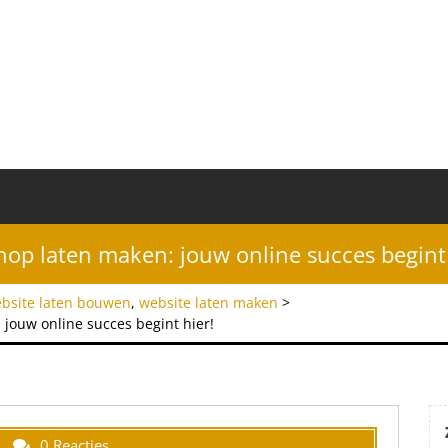
op laten maken: jouw online succes begint 
bsite laten bouwen
,
website laten maken
>
jouw online succes begint hier!
0 Reacties